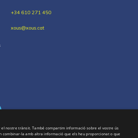
+34 610 271 450
xous@xous.cat
s
ar el nostre trànsit. També compartim informació sobre el vostre ús
oden combinar-la amb altra informació que els heu proporcionat o que