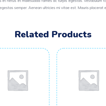
s et netus et malesuada fames ac turpis egestas. Vestibulum tort
egestas semper. Aenean ultricies mi vitae est. Mauris placerat e
Related Products