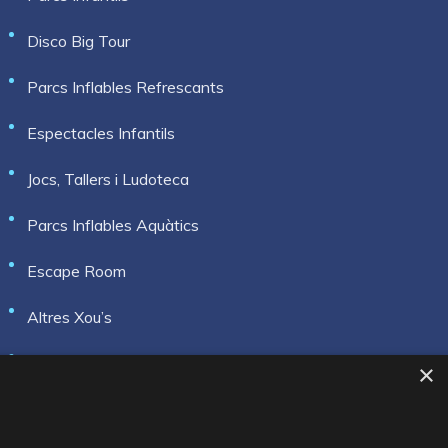
Disco Big Tour
Parcs Inflables Refrescants
Espectacles Infantils
Jocs, Tallers i Ludoteca
Parcs Inflables Aquàtics
Escape Room
Altres Xou’s
Crazy Jump Race
×
TOP XOUS