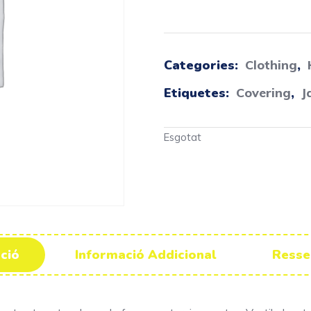
Categories:
Clothing
,
Etiquetes:
Covering
,
J
Esgotat
ció
Informació Addicional
Resse