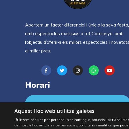
Aportem un factor diferencial i únic a la seva festa,
amb espectacles exclusius a tot Catalunya, amb
l’objectiu d’oferir-li els millors espectacles i novetat
al millor preu.
Horari
9h - 19h
De Dilluns a Diumenge
Aquest lloc web utilitza galetes
Utilitzem cookies per personalitzar contingut, anuncis i per analitz
del nostre lloc amb els nostres socis publicitaris i analítics que p