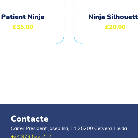
Patient Ninja
Ninja Silhouet
£
35.00
£
20.00
Contacte
Carrer President Josep Irla, 14 25200 Cervera, Lleida
+34 973 533 212