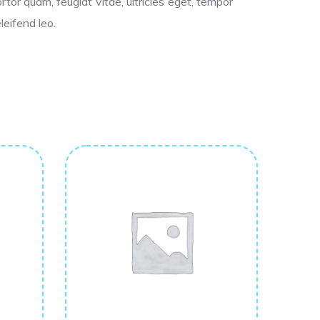
or quam, feugiat vitae, ultricies eget, tempor
leifend leo.