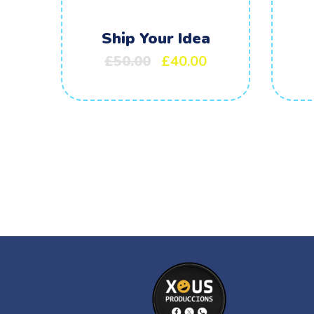
Ship Your Idea
£
50.00
£
40.00