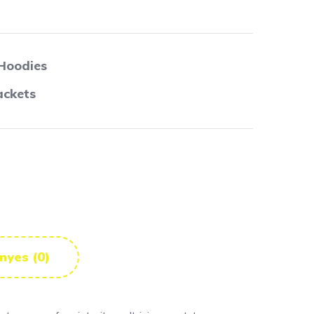
Hoodies
ackets
nyes (0)