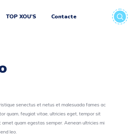
TOP XOU’S
Contacte
o
ristique senectus et netus et malesuada fames ac
or quam, feugiat vitae, ultricies eget, tempor sit
it amet quam egestas semper. Aenean ultricies mi
fend leo.