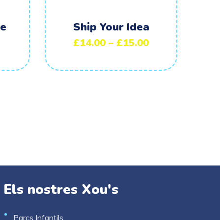
te
Ship Your Idea
£
14.00
–
£
15.00
Els nostres Xou's
Parcs Infantils