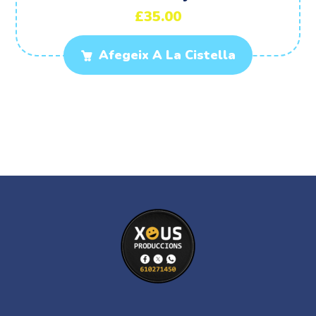
£
35.00
Afegeix A La Cistella