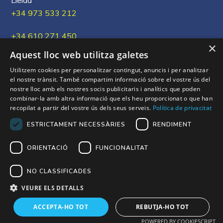
Lleida
+34 973 533 212
+34 610 271 450
×
Aquest lloc web utilitza galetes
xous@xous.cat
Utilitzem cookies per personalitzar contingut, anuncis i per analitzar
el nostre trànsit. També compartim informació sobre el vostre ús del
nostre lloc amb els nostres socis publicitaris i analítics que poden
combinar-la amb altra informació que els heu proporcionat o que han
Els nostres Xou's
recopilat a partir del vostre ús dels seus serveis.
Política de privacitat
ESTRICTAMENT NECESSÀRIES
RENDIMENT
ORIENTACIÓ
FUNCIONALITAT
NO CLASSIFICADES
VEURE ELS DETALLS
Copyright © 2026 XOU’s. Tots els drets reservats.
ACCEPTA-HO TOT
REBUTJA-HO TOT
POWERED BY COOKIESCRIPT