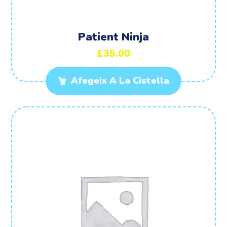
Patient Ninja
£
35.00
Afegeix A La Cistella