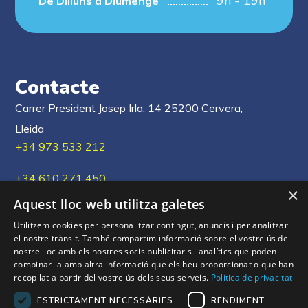
9h - 19h
De Dilluns a Diumenge
Contacte
Carrer President Josep Irla, 14 25200 Cervera,
Lleida
+34 973 533 212
+34 610 271 450
×
Aquest lloc web utilitza galetes
xous@xous.cat
Utilitzem cookies per personalitzar contingut, anuncis i per analitzar
el nostre trànsit. També compartim informació sobre el vostre ús del
nostre lloc amb els nostres socis publicitaris i analítics que poden
combinar-la amb altra informació que els heu proporcionat o que han
Els nostres Xou's
recopilat a partir del vostre ús dels seus serveis.
Política de privacitat
ESTRICTAMENT NECESSÀRIES
RENDIMENT