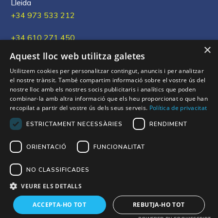
Lleida
+34 973 533 212
+34 610 271 450
×
Aquest lloc web utilitza galetes
xous@xous.cat
Utilitzem cookies per personalitzar contingut, anuncis i per analitzar
el nostre trànsit. També compartim informació sobre el vostre ús del
nostre lloc amb els nostres socis publicitaris i analítics que poden
combinar-la amb altra informació que els heu proporcionat o que han
Els nostres Xou's
recopilat a partir del vostre ús dels seus serveis.
Política de privacitat
ESTRICTAMENT NECESSÀRIES
RENDIMENT
ORIENTACIÓ
FUNCIONALITAT
NO CLASSIFICADES
VEURE ELS DETALLS
Copyright © 2026 XOU’s. Tots els drets reservats.
ACCEPTA-HO TOT
REBUTJA-HO TOT