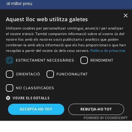
al millor preu.
×
Aquest lloc web utilitza galetes
Utilitzem cookies per personalitzar contingut, anuncis i per analitzar
Horari
el nostre trànsit. També compartim informació sobre el vostre ús del
nostre lloc amb els nostres socis publicitaris i analítics que poden
combinar-la amb altra informació que els heu proporcionat o que han
recopilat a partir del vostre ús dels seus serveis.
Política de privacitat
9h - 19h
De Dilluns a Diumenge
ESTRICTAMENT NECESSÀRIES
RENDIMENT
ORIENTACIÓ
FUNCIONALITAT
Contacte
NO CLASSIFICADES
Carrer President Josep Irla, 14 25200 Cervera,
VEURE ELS DETALLS
Lleida
ACCEPTA-HO TOT
REBUTJA-HO TOT
+34 973 533 212
POWERED BY COOKIESCRIPT
+34 610 271 450