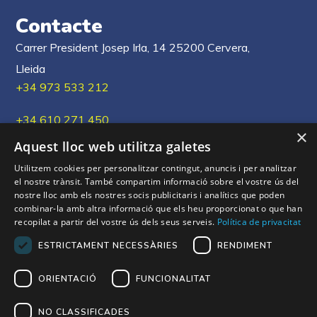
Contacte
Carrer President Josep Irla, 14 25200 Cervera,
Lleida
+34 973 533 212
+34 610 271 450
×
Aquest lloc web utilitza galetes
xous@xous.cat
Utilitzem cookies per personalitzar contingut, anuncis i per analitzar
el nostre trànsit. També compartim informació sobre el vostre ús del
nostre lloc amb els nostres socis publicitaris i analítics que poden
combinar-la amb altra informació que els heu proporcionat o que han
Els nostres Xou's
recopilat a partir del vostre ús dels seus serveis.
Política de privacitat
ESTRICTAMENT NECESSÀRIES
RENDIMENT
ORIENTACIÓ
FUNCIONALITAT
NO CLASSIFICADES