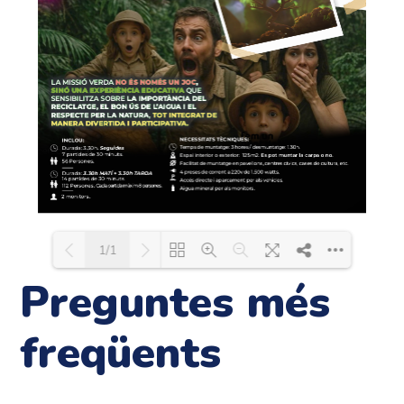
1/1
Preguntes més
Loading PDF 102% ...
freqüents