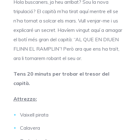
Hola buscaners, ja heu arribat? Sou la nova
tripulació? El capità m’ha tirat aquí mentre ell se
n’ha tornat a solcar els mars. Vull venjar-me i us
explicaré un secret. Havíem vingut aquí a amagar
el botí més gran del capità: “AL QUE EN DIUEN
FLINN EL RAMPLIN”! Però ara que ens ha traït,
ara li tornarem robant el seu or.
Tens 20 minuts per trobar el tresor del
capità.
Attrezzo:
Vaixell pirata
Calavera