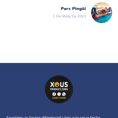
Parc Pingüí
2 De Maig De 2023
Aportem un factor diferencial i únic a la seva festa,