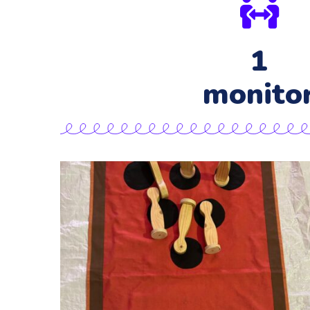
1
monito