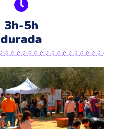
3h-5h
durada