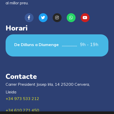
al millor preu.
Horari
9h - 19h
De Dilluns a Diumenge
Contacte
Carrer President Josep Irla, 14 25200 Cervera,
Lleida
+34 973 533 212
+34 610 271 450